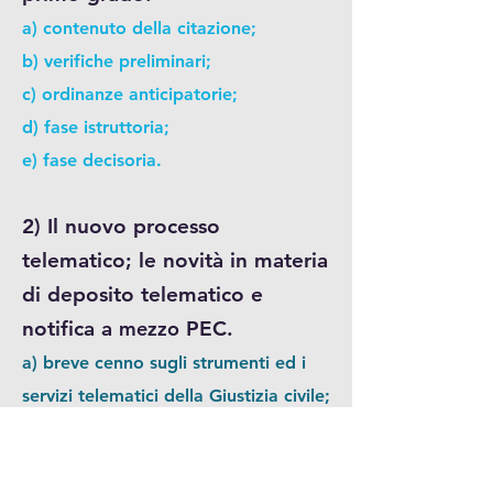
a) contenuto della citazione;
b) verifiche preliminari;
c) ordinanze anticipatorie;
d) fase istruttoria;
e) fase decisoria.
2) Il nuovo processo
telematico; le novità in materia
di deposito telematico e
notifica a
mezzo
PEC.
a) breve cenno sugli strumenti ed i
servizi telematici della Giustizia civile;
b) il nuovo disposto dell’art 137
c.p.c. e l’obbligo di notifica a